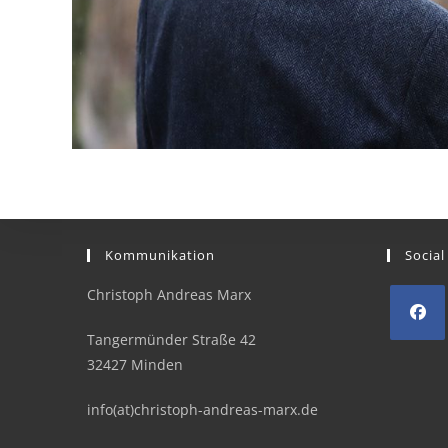
Kommunikation
Social
Christoph Andreas Marx
Tangermünder Straße 42
Opens
32427 Minden
in
a
info(at)christoph-andreas-marx.de
new