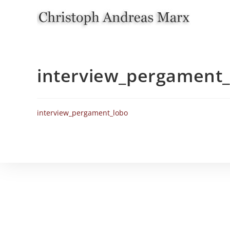
Zum
Inhalt
springen
interview_pergament_
interview_pergament_lobo