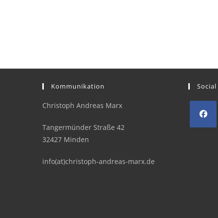
Kommunikation
Social
Christoph Andreas Marx
Tangermünder Straße 42
Opens
32427 Minden
in
a
info(at)christoph-andreas-marx.de
new
tab