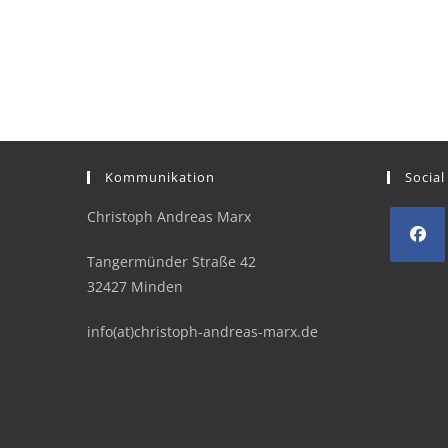
Kommunikation
Social
Christoph Andreas Marx
Tangermünder Straße 42
Opens
32427 Minden
in
a
info(at)christoph-andreas-marx.de
new
tab