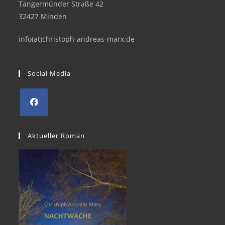
Tangermünder Straße 42
32427 Minden
info(at)christoph-andreas-marx.de
Social Media
Opens
in
Aktueller Roman
a
new
tab